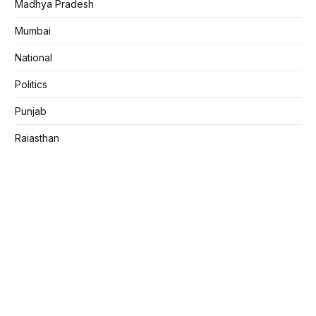
Madhya Pradesh
Mumbai
National
Politics
Punjab
Rajasthan
Sports
Uttar Pradesh
Uttarakhand
World