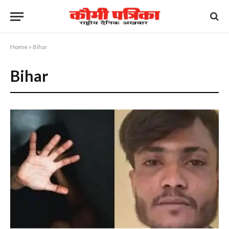
Home
»
Bihar
Bihar