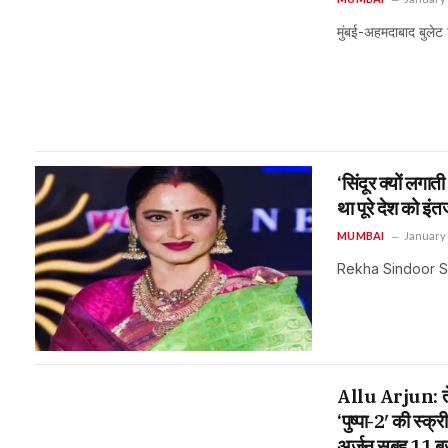
मुंबई-अहमदाबाद बुलेट ट
‘सिंदूर क्यों लगात
था पूरे देश को इंत
MUMBAI
January 
Rekha Sindoor Secre
Allu Arjun: तेलु
‘पुष्पा-2′ की स्क
अर्जुन सुबह 11 बज