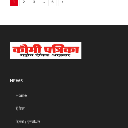
Next
…
1
2
3
6
NEWS
Home
ई पेपर
दिल्ली / एनसीआर