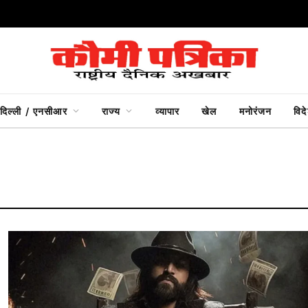
दिल्ली / एनसीआर
राज्य
व्यापार
खेल
मनोरंजन
विद