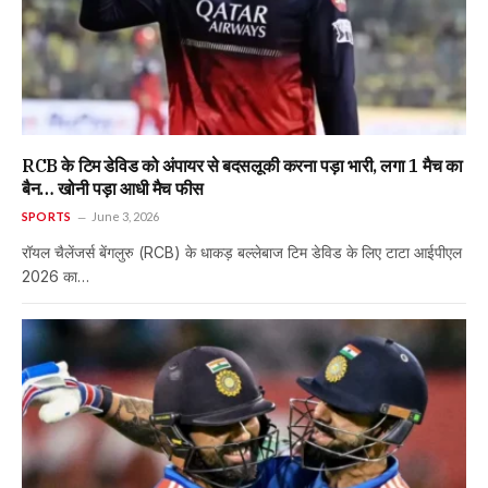
RCB के टिम डेविड को अंपायर से बदसलूकी करना पड़ा भारी, लगा 1 मैच का
बैन… खोनी पड़ा आधी मैच फीस
SPORTS
June 3, 2026
रॉयल चैलेंजर्स बेंगलुरु (RCB) के धाकड़ बल्लेबाज टिम डेविड के लिए टाटा आईपीएल
2026 का…