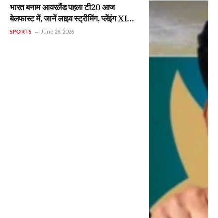
भारत बनाम आयरलैंड पहला टी20 आज
बेलफास्ट में, जानें लाइव स्ट्रीमिंग, प्लेंइंग XI
और वैभव सूर्यवंशी डेब्यू अपडेट
SPORTS
June 26, 2026