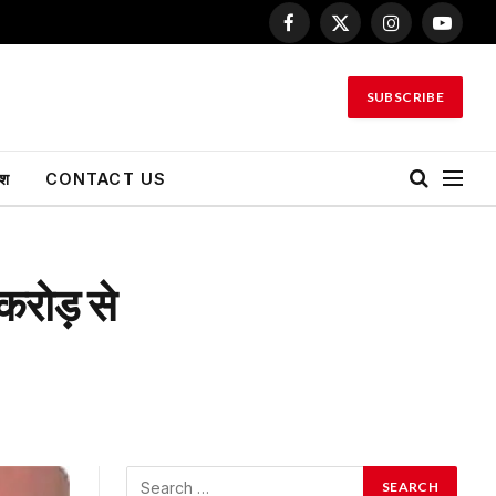
Facebook
X
Instagram
YouTu
(Twitter)
SUBSCRIBE
ेश
CONTACT US
रोड़ से