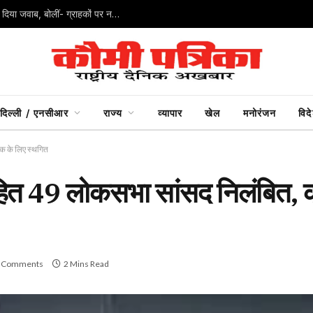
UPI पर अफवाह न फैलाएं… निर्मला सीतारमण ने जयराम रमेश को दिया जवाब, बोलीं- ग्राहकों पर नहीं लगेगा शुल्क
दिल्ली / एनसीआर
राज्य
व्यापार
खेल
मनोरंजन
विद
क के लिए स्थगित
त 49 लोकसभा सांसद निलंबित, का
 Comments
2 Mins Read