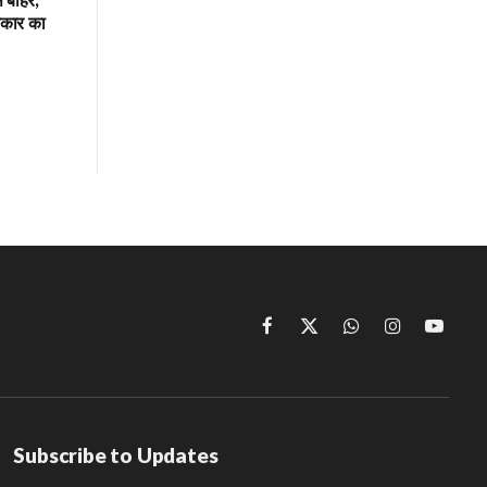
रकार का
Facebook
X
WhatsApp
Instagram
YouTu
(Twitter)
Subscribe to Updates