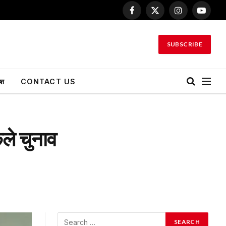
Facebook
X
Instagram
YouTu
(Twitter)
SUBSCRIBE
ेश
CONTACT US
ेले चुनाव