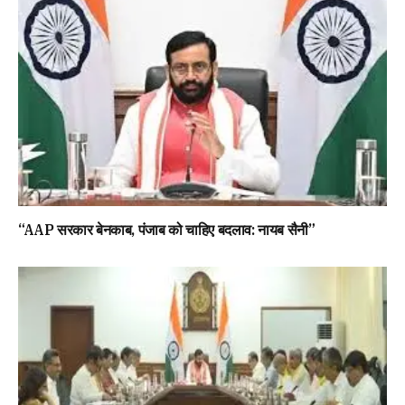
“AAP सरकार बेनकाब, पंजाब को चाहिए बदलाव: नायब सैनी”