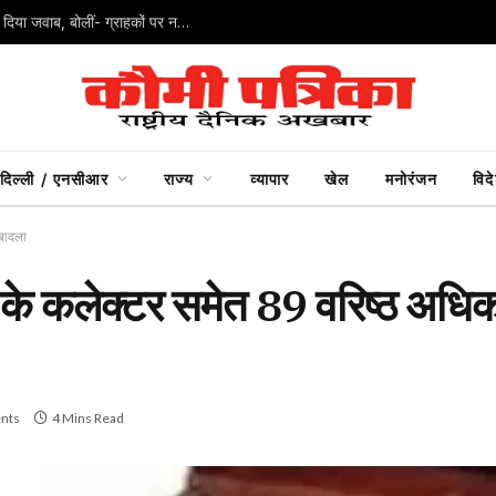
UPI पर अफवाह न फैलाएं… निर्मला सीतारमण ने जयराम रमेश को दिया जवाब, बोलीं- ग्राहकों पर नहीं लगेगा शुल्क
दिल्ली / एनसीआर
राज्य
व्यापार
खेल
मनोरंजन
विद
तबादला
 के कलेक्टर समेत 89 वरिष्ठ अधिक
nts
4 Mins Read