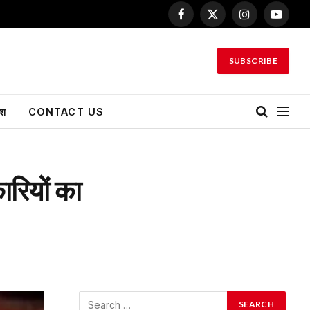
Facebook
X
Instagram
YouTu
(Twitter)
SUBSCRIBE
ेश
CONTACT US
ारियों का