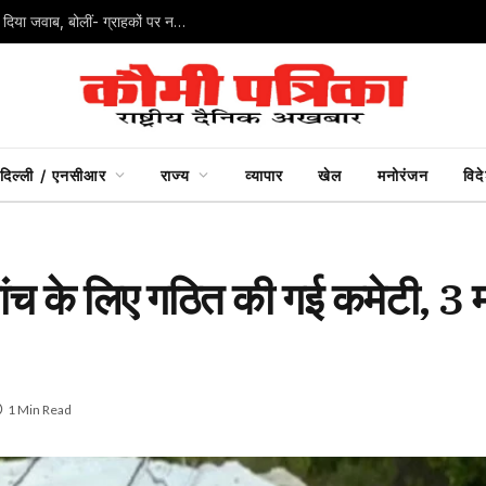
UPI पर अफवाह न फैलाएं… निर्मला सीतारमण ने जयराम रमेश को दिया जवाब, बोलीं- ग्राहकों पर नहीं लगेगा शुल्क
दिल्ली / एनसीआर
राज्य
व्यापार
खेल
मनोरंजन
विद
च के लिए गठित की गई कमेटी, 3 मही
1 Min Read