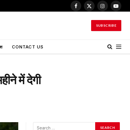
Facebook
X
Instagram
YouTu
(Twitter)
SUBSCRIBE
ेश
CONTACT US
ने में देगी