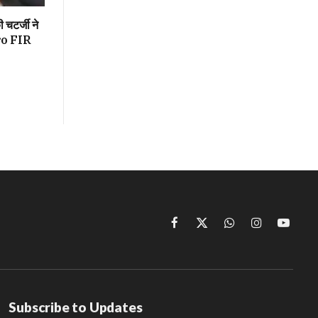
 चटर्जी ने
ero FIR
Facebook
X
WhatsApp
Instagram
YouTu
(Twitter)
Subscribe to Updates