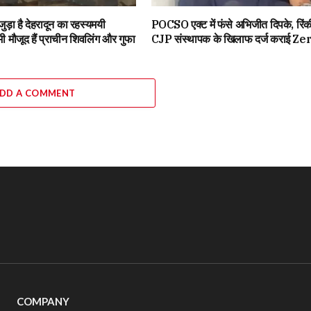
ड़ा है देहरादून का रहस्यमयी
POCSO एक्ट में फंसे अभिजीत दिपके, रिंकी
मौजूद हैं प्राचीन शिवलिंग और गुफा
CJP संस्थापक के खिलाफ दर्ज कराई Z
DD A COMMENT
COMPANY