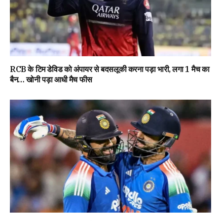
RCB के टिम डेविड को अंपायर से बदसलूकी करना पड़ा भारी, लगा 1 मैच का
बैन… खोनी पड़ा आधी मैच फीस