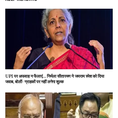
UPI पर अफवाह न फैलाएं… निर्मला सीतारमण ने जयराम रमेश को दिया
जवाब, बोलीं- ग्राहकों पर नहीं लगेगा शुल्क