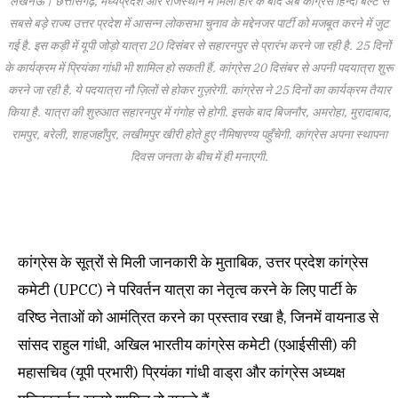
लखनऊ। छत्तीसगढ़, मध्यप्रदेश और राजस्थान में मिली हार के बाद अब कांग्रेस हिन्दी बेल्ट से
सबसे बड़े राज्य उत्तर प्रदेश में आसन्न लोकसभा चुनाव के मद्देनजर पार्टी को मजबूत करने में जुट
गई है. इस कड़ी में यूपी जोड़ो यात्रा 20 दिसंबर से सहारनपुर से प्रारंभ करने जा रही है. 25 दिनों
के कार्यक्रम में प्रियंका गांधी भी शामिल हो सकती हैं. कांग्रेस 20 दिसंबर से अपनी पदयात्रा शुरू
करने जा रही है. ये पदयात्रा नौ ज़िलों से होकर गुज़रेगी. कांग्रेस ने 25 दिनों का कार्यक्रम तैयार
किया है. यात्रा की शुरुआत सहारनपुर में गंगोह से होगी. इसके बाद बिजनौर, अमरोहा, मुरादाबाद,
रामपुर, बरेली, शाहजहाँपुर, लखीमपुर खीरी होते हुए नैमिषारण्य पहुँचेगी. कांग्रेस अपना स्थापना
दिवस जनता के बीच में ही मनाएगी.
कांग्रेस के सूत्रों से मिली जानकारी के मुताबिक, उत्तर प्रदेश कांग्रेस
कमेटी (UPCC) ने परिवर्तन यात्रा का नेतृत्व करने के लिए पार्टी के
वरिष्ठ नेताओं को आमंत्रित करने का प्रस्ताव रखा है, जिनमें वायनाड से
सांसद राहुल गांधी, अखिल भारतीय कांग्रेस कमेटी (एआईसीसी) की
महासचिव (यूपी प्रभारी) प्रियंका गांधी वाड्रा और कांग्रेस अध्यक्ष