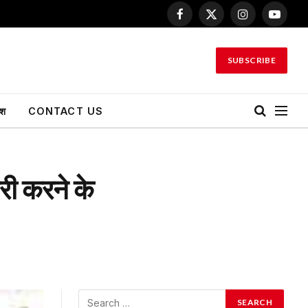
Facebook
X
Instagram
YouTu
(Twitter)
SUBSCRIBE
ेश
CONTACT US
री करने के