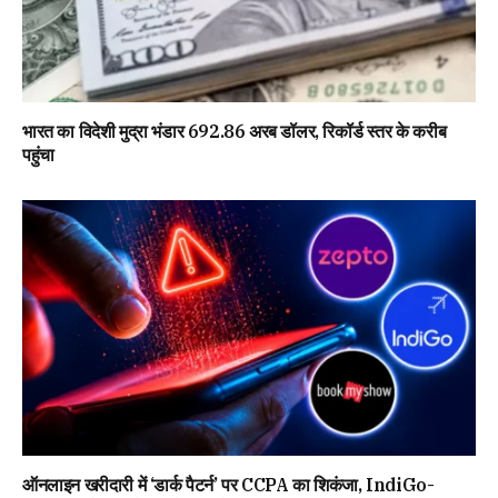
भारत का विदेशी मुद्रा भंडार 692.86 अरब डॉलर, रिकॉर्ड स्तर के करीब
पहुंचा
ऑनलाइन खरीदारी में ‘डार्क पैटर्न’ पर CCPA का शिकंजा, IndiGo-