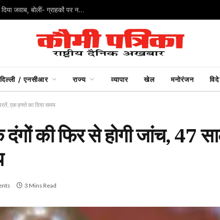
UPI पर अफवाह न फैलाएं… निर्मला सीतारमण ने जयराम रमेश को दिया जवाब, बोलीं- ग्राहकों पर नहीं लगेगा शुल्क
दिल्ली / एनसीआर
राज्य
व्यापार
खेल
मनोरंजन
विद
परतें, एक हफ्ते का दिया समय
दंगों की फिर से होगी जांच, 47 सा
य
nts
3 Mins Read