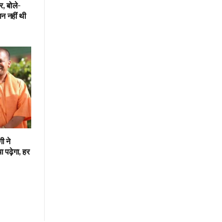
, बोले-
न नहीं थी
गी ने
 पढ़ेगा, हर