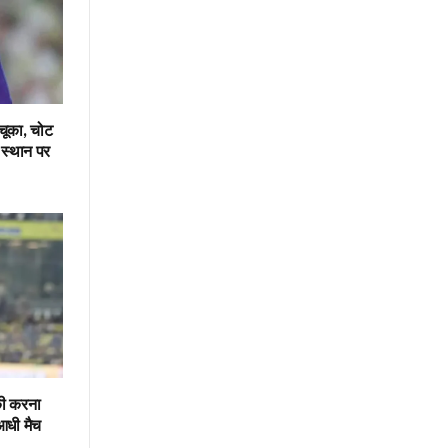
चूका, चोट
 स्थान पर
की करना
आधी मैच