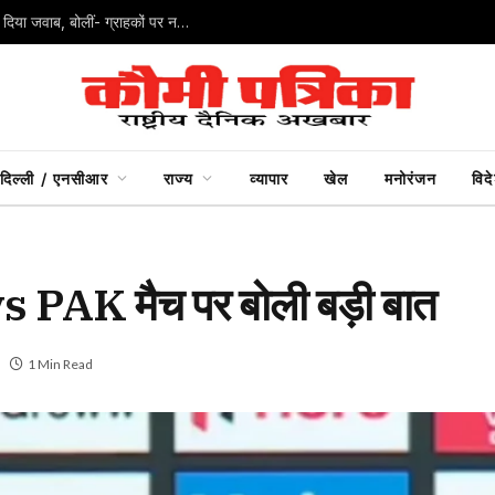
UPI पर अफवाह न फैलाएं… निर्मला सीतारमण ने जयराम रमेश को दिया जवाब, बोलीं- ग्राहकों पर नहीं लगेगा शुल्क
दिल्ली / एनसीआर
राज्य
व्यापार
खेल
मनोरंजन
विद
s PAK मैच पर बोली बड़ी बात
1 Min Read