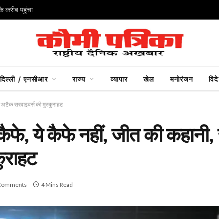
े करीब पहुंचा
दिल्ली / एनसीआर
राज्य
व्यापार
खेल
मनोरंजन
विद
ड अटैक सरवाइवर्स की मुस्कुराहट
ैफे, ये कैफे नहीं, जीत की कहानी, 
कुराहट
Comments
4 Mins Read