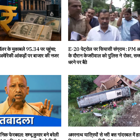
 डॉलर के मुकाबले 95.34 पर पहुंचा;
E-20 पेट्रोल पर सियासी संग्राम : PM आ
रिकी आंकड़ों पर बाजार की नजर
के दौरान केजरीवाल को पुलिस ने रोका, समर्
धरने पर बैठे
ासनिक फेरबदल: शम्भू कुमार बने बरेली
अमरनाथ यात्रियों से भरी बस गांदरबल में ह