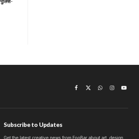
 पुलिस-
Facebook
X
WhatsApp
Instagram
YouTu
(Twitter)
Subscribe to Updates
Get the latest creative news from FooBar about art, design