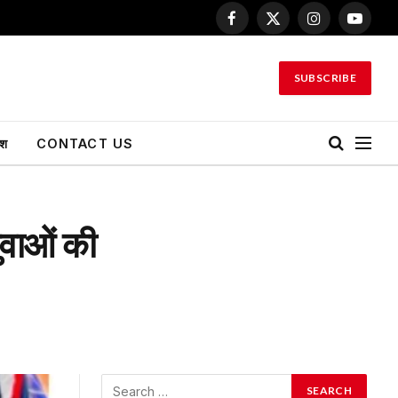
Facebook
X
Instagram
YouTu
(Twitter)
SUBSCRIBE
ेश
CONTACT US
ुवाओं की