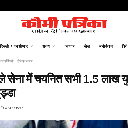
दिल्ली / एनसीआर
राज्य
व्यापार
खेल
मनोरंजन
विद
ाइनिंग हो – दीपेन्द्र हुड्डा
हले सेना में चयनित सभी 1.5 लाख य
ुड्डा
4 Mins Read