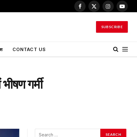
Facebook
X
Instagram
YouTu
(Twitter)
SUBSCRIBE
ेश
CONTACT US
 भीषण गर्मी