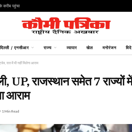
े करीब पहुंचा
दिल्ली / एनसीआर
राज्य
व्यापार
खेल
मनोरंजन
विद
वेव, रात में भी नहीं मिलेगा आराम
, UP, राजस्थान समेत 7 राज्यों में
ेगा आराम
1 Min Read