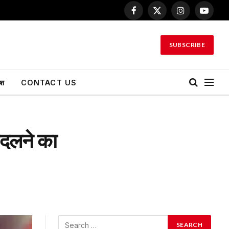
Facebook
X
Instagram
YouTu
(Twitter)
SUBSCRIBE
ेश
CONTACT US
बदलने का