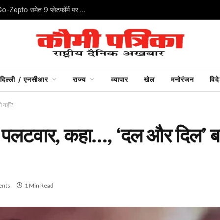
ऑनलाइन खरीदारी में ‘डार्क पैटर्न’ पर CCPA का शिकंजा, IndiGo-Zepto समेत 9 प्लेटफॉर्म पर जुर्माना
दिल्ली / एनसीआर
राज्य
व्यापार
खेल
मनोरंजन
विद
 नहीं?’
का पलटवार, कहा…, ‘दल और दिल’ 
nts
1 Min Read