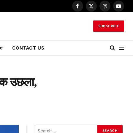
Facebook
X
Instagram
YouTu
(Twitter)
SUBSCRIBE
ेश
CONTACT US
 अंक उछला,