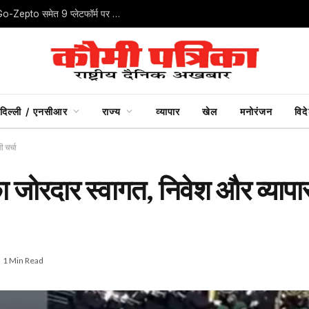
ऑनलाइन खरीदारी में ‘डार्क पैटर्न’ पर CCPA का शिकंजा, IndiGo-Zepto समेत 9 प्लेटफॉर्म पर जुर्माना
दिल्ली / एनसीआर
राज्य
व्यापार
खेल
मनोरंजन
विद
 चर्चा
ा जोरदार स्वागत, निवेश और व्यापार
1 Min Read